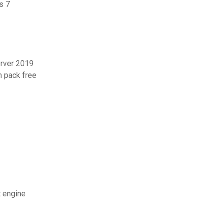
s 7
rver 2019
n pack free
t engine