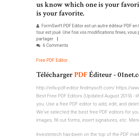
us know which one is your favor
is your favorite.
FormSwift PDF Editor est un autre éditeur PDF en l
tour est joué. Une fois vos modifications finies, vou
partager.
6 Comments
Free
PDF
Editor
Télécharger
PDF
Éditeur - 01net.
http://infix-pdf-editor.findmysoft.com/ https://
Best Free PDF Editors (Updated August 2019) - l
you. Use a free PDF editor to add, edit, and delete
We've selected the best free PDF editors for you.
images, fill out forms, insert signatures, etc. Men
Investintech has-been on the top of the PDF mark