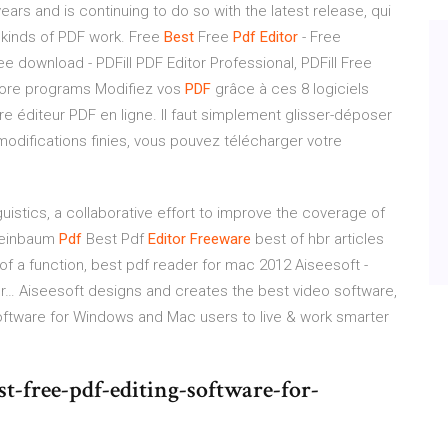
ears and is continuing to do so with the latest release, qui
 kinds of PDF work. Free
Best
Free
Pdf
Editor
- Free
ee download - PDFill PDF Editor Professional, PDFill Free
 more programs Modifiez vos
PDF
grâce à ces 8 logiciels
re éditeur PDF en ligne. Il faut simplement glisser-déposer
modifications finies, vous pouvez télécharger votre
nguistics, a collaborative effort to improve the coverage of
Weinbaum
Pdf
Best Pdf
Editor
Freeware
best of hbr articles
 of a function, best pdf reader for mac 2012
Aiseesoft -
or…
Aiseesoft designs and creates the best video software,
oftware for Windows and Mac users to live & work smarter
t-free-pdf-editing-software-for-